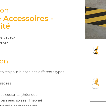
ion
 Accessoires -
ité
es travaux
œuvre
ion
oires pour la pose des différents types
essoires
us courants (théorique)
panneau solaire (Théorie)
ic colle et étanchéité)